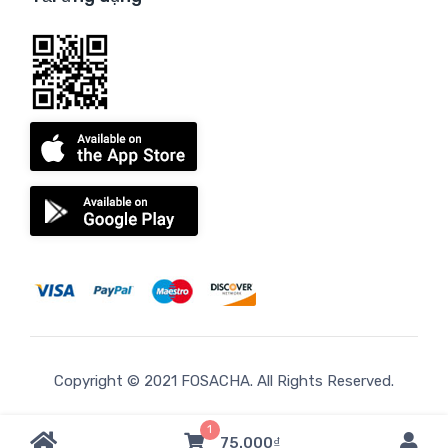
Copyright © 2021
FOSACHA
. All Rights Reserved.
Privacy policies Terms and Conditions Agreement
1
75.000₫