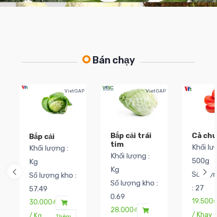
Bán chạy
VietGAP
VietGAP
Cà ch
Bắp cải trái
Bắp cải
tim
Khối lư
Khối lượng :
Khối lượng :
500g
Kg
Kg
Số lượ
Số lượng kho :
Số lượng kho :
: 27
57.49
0.69
19.500₫
30.000₫
28.000₫
/ Khay
/ Kg
Thêm