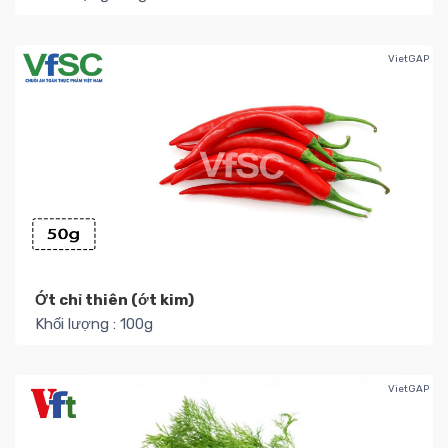
Số lượng kho : 31
4.000₫ / Túi
Thêm
VietGAP
Ớt chỉ thiên (ớt kim)
Khối lượng : 100g
Số lượng kho : 8
17.000₫ / Túi
Thêm
VietGAP