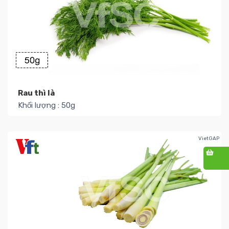
Rau thì là
Khối lượng : 50g
Số lượng kho : 27
4.000₫ / Túi
Thêm
VietGAP