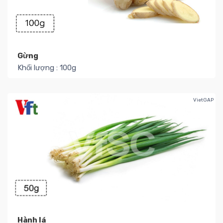
Gừng
Khối lượng : 100g
Số lượng kho : 22
8.000₫ / Túi
Thêm
VietGAP
Hành lá