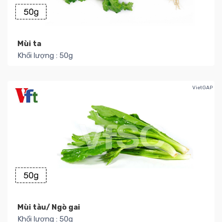
Mùi ta
Khối lượng : 50g
Số lượng kho : 41
5.000₫ / Túi
Thêm
VietGAP
Mùi tàu/ Ngò gai
Khối lượng : 50g