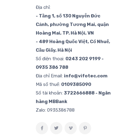
Địa chỉ:
- Tầng 1, số 130 Nguyễn Đức
Cảnh, phường Tương Mai, quận
Hoàng Mai, TP. Hà Nội, VN
- 489 Hoàng Quốc Việt, Cổ Nhuế,
Cầu Giấy, Hà Nội
Số điện thoại:
0243 202 9199 -
0935 386 788
Địa chỉ Email:
info@vifotec.com
Mã số thuế:
0109385090
Số tài khoản:
3722666888 - Ngân
hàng MBBank
Zalo:
0935386788