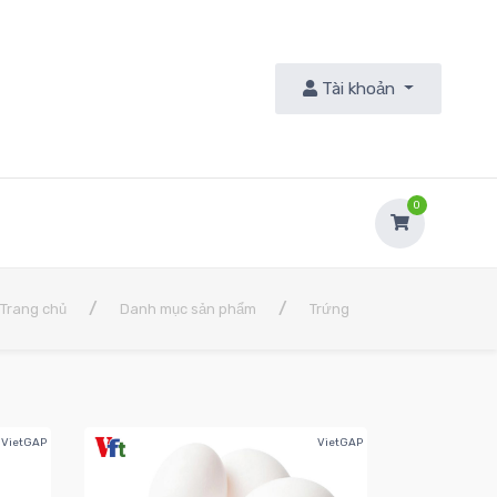
Tài khoản
9
0
/
/
Trang chủ
Danh mục sản phẩm
Trứng
VietGAP
VietGAP