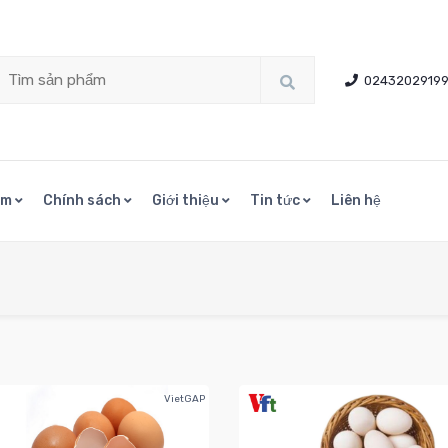
0243202919
ẩm
Chính sách
Giới thiệu
Tin tức
Liên hệ
VietGAP