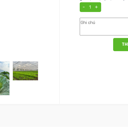
-
+
TH