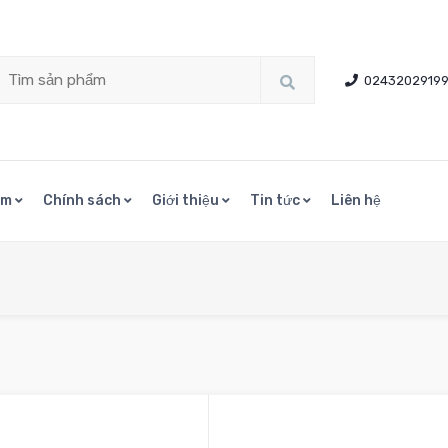
0243202919
ẩm
Chính sách
Giới thiệu
Tin tức
Liên hệ