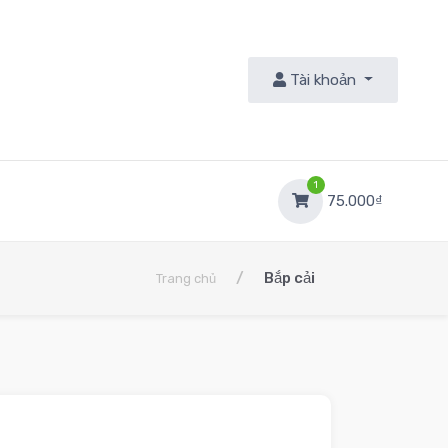
Tài khoản
9
1
75.000₫
/
Bắp cải
Trang chủ