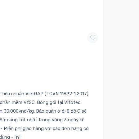
 tiêu chuẩn VietGAP (TCVN 11892-1:2017).
 phần mềm VfSC. Đóng gói tại Vifotec,
án 30.000vnđ/kg. Bảo quản ở 6-8 độ C sẽ
ữ.Sử dụng tốt nhất trong vòng 3 ngày kể
]- Miễn phí giao hàng với các đơn hàng có
dụng - [n]