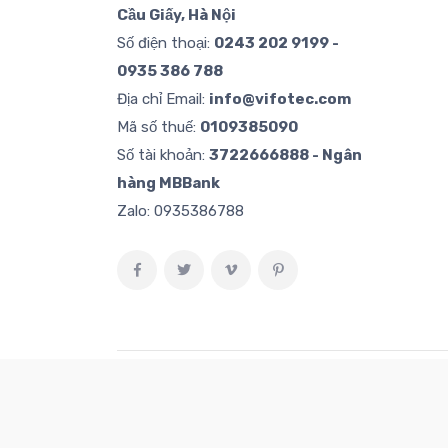
Cầu Giấy, Hà Nội
Số điện thoại:
0243 202 9199 -
0935 386 788
Địa chỉ Email:
info@vifotec.com
Mã số thuế:
0109385090
Số tài khoản:
3722666888 - Ngân
hàng MBBank
Zalo:
0935386788
Copyright © 2021
FOSACHA
. All Rights Reserve