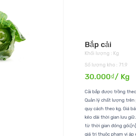
Bắp cải
Khối lượng : Kg
Số lượng kho : 71.9
30.000₫/ Kg
Cải bắp được trồng theo
Quản lý chất lượng trên
quy cách theo kg. Giá b
kéo dài thời gian lưu gi
từ thời gian đóng gói.[n
giá trị thuộc phạm vi áp 