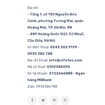
Địa chỉ:
- Tầng 1, số 130 Nguyễn Đức
Cảnh, phường Tương Mai, quận
Hoàng Mai, TP. Hà Nội, VN
- 489 Hoàng Quốc Việt, Cổ Nhuế,
Cầu Giấy, Hà Nội
Số điện thoại:
0243 202 9199 -
0935 386 788
Địa chỉ Email:
info@vifotec.com
Mã số thuế:
0109385090
Số tài khoản:
3722666888 - Ngân
hàng MBBank
Zalo:
0935386788