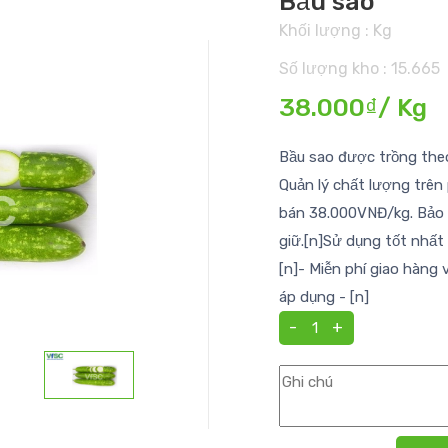
Bầu sao
Khối lượng : Kg
Số lượng kho : 15.665
38.000₫/ Kg
Bầu sao được trồng theo
Quản lý chất lượng trên
bán 38.000VNĐ/kg. Bảo q
giữ.[n]Sử dụng tốt nhất
[n]- Miễn phí giao hàng 
áp dụng - [n]
-
+