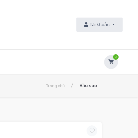
Tài khoản
9
0
/
Bầu sao
Trang chủ