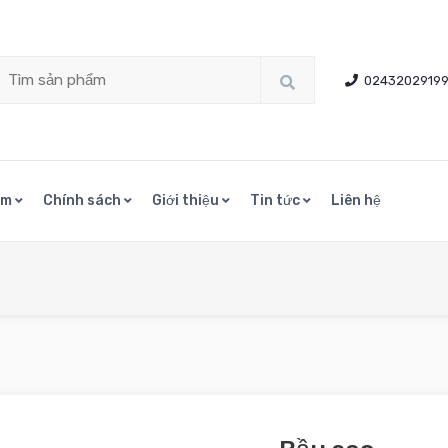
0243202919
ẩm
Chính sách
Giới thiệu
Tin tức
Liên hệ