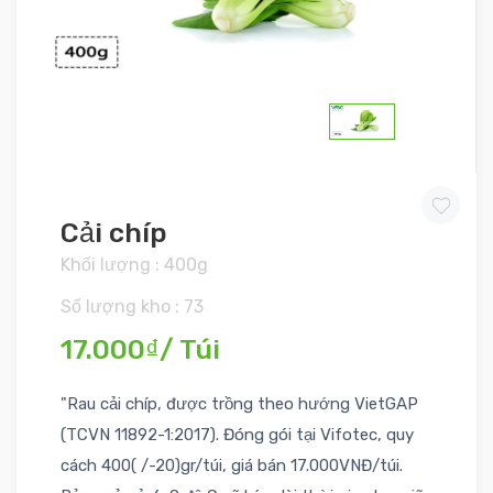
Cải chíp
Khối lượng : 400g
Số lượng kho : 73
17.000₫/ Túi
"Rau cải chíp, được trồng theo hướng VietGAP
(TCVN 11892-1:2017). Đóng gói tại Vifotec, quy
cách 400( /-20)gr/túi, giá bán 17.000VNĐ/túi.