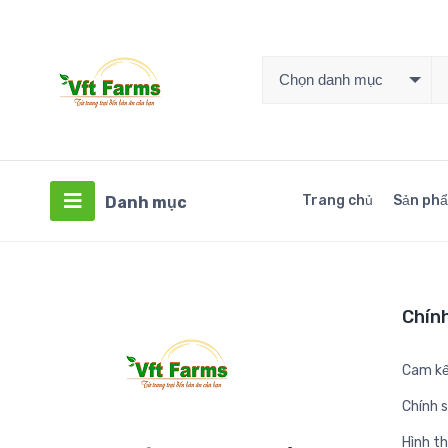
Chọn danh mục
Trang chủ
Sản ph
Danh mục
Chín
Cam kế
Chính 
Hình t