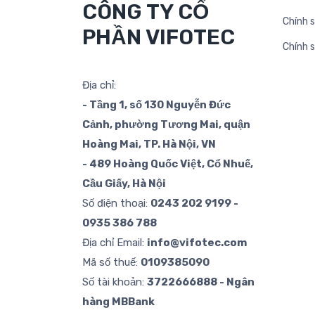
CÔNG TY CỔ
Chính s
PHẦN VIFOTEC
Chính 
Địa chỉ:
- Tầng 1, số 130 Nguyễn Đức
Cảnh, phường Tương Mai, quận
Hoàng Mai, TP. Hà Nội, VN
- 489 Hoàng Quốc Việt, Cổ Nhuế,
Cầu Giấy, Hà Nội
Số điện thoại:
0243 202 9199 -
0935 386 788
Địa chỉ Email:
info@vifotec.com
Mã số thuế:
0109385090
Số tài khoản:
3722666888 - Ngân
hàng MBBank