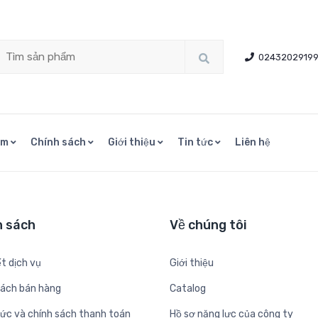
0243202919
ẩm
Chính sách
Giới thiệu
Tin tức
Liên hệ
h sách
Về chúng tôi
t dịch vụ
Giới thiệu
sách bán hàng
Catalog
hức và chính sách thanh toán
Hồ sơ năng lực của công ty