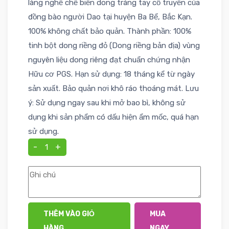
làng nghề chế biến dong tráng tay cổ truyền của
đồng bào người Dao tại huyện Ba Bể, Bắc Kạn.
100% không chất bảo quản. Thành phần: 100%
tinh bột dong riềng đỏ (Dong riềng bản địa) vùng
nguyên liệu dong riêng đạt chuẩn chứng nhận
Hữu cơ PGS. Hạn sử dụng: 18 tháng kể từ ngày
sản xuất. Bảo quản nơi khô ráo thoáng mát. Lưu
ý: Sử dụng ngay sau khi mở bao bì, không sử
dụng khi sản phẩm có dấu hiện ẩm mốc, quá hạn
sử dụng.
-
+
THÊM VÀO GIỎ
MUA
HÀNG
NGAY