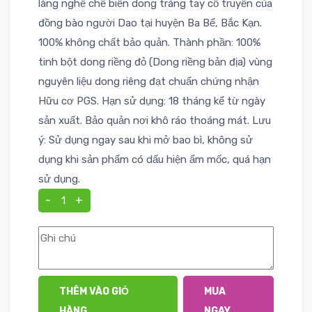
làng nghề chế biến dong tráng tay cổ truyền của
đồng bào người Dao tại huyện Ba Bể, Bắc Kạn.
100% không chất bảo quản. Thành phần: 100%
tinh bột dong riềng đỏ (Dong riềng bản địa) vùng
nguyên liệu dong riêng đạt chuẩn chứng nhận
Hữu cơ PGS. Hạn sử dụng: 18 tháng kể từ ngày
sản xuất. Bảo quản nơi khô ráo thoáng mát. Lưu
ý: Sử dụng ngay sau khi mở bao bì, không sử
dụng khi sản phẩm có dấu hiện ẩm mốc, quá hạn
sử dụng.
-
+
THÊM VÀO GIỎ
MUA
HÀNG
NGAY