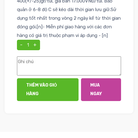
400(+/-25)gr/túi, giá bán 17.000VNĐ/túi. Bảo
quản ở 6-8 độ C sẽ kéo dài thời gian lưu giữ.Sử
dụng tốt nhất trong vòng 2 ngày kể từ thời gian
đóng gói.[n]- Miễn phí giao hàng với các đơn
hàng có giá trị thuộc phạm vi áp dụng - [n]
-
+
THÊM VÀO GIỎ
MUA
HÀNG
NGAY